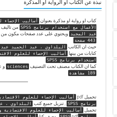
نبذة عن الكتاب او الرواية او المذكرة
كتاب او رواية او مذكرة بعنوان
أساليب الإحصاء ل
من تاليف 
الأعمال مع استخدام برنامج SPSS
ويحتوي على عدد صفحات مكون من :
عبد المجيد
443 صفحة
حيث ان الكاتب
البلداوي ، عبد الحميد عبد 
كتابات من بينها
أساليب الإحصاء للعلوم الاقتص
استخدام برنامج SPSS
كما ان الكتاب مصنف تحت التصنيف
و ع
sciences
189 مشاهدة
تحميل pdf
أساليب الإحصاء للعلوم الاقتصادي
, تنزيل جميع كتب
برنامج SPSS
البلداوي ، عب
تحميل
أساليب الإحصاء للعلوم الاقتصادية و
pdf , وصف كتاب
برنامج SPSS
أساليب الإحصاء 