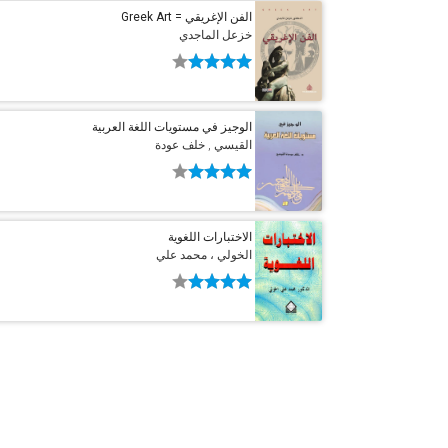
الفن الإغريقي = Greek Art
خزعل الماجدي
الوجيز في مستويات اللغة العربية
القيسي , خلف عودة
الاختبارات اللغوية
الخولي ، محمد علي