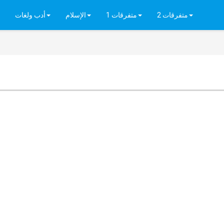
متفرقات 2
متفرقات 1
الإسلام
أدب ولغات