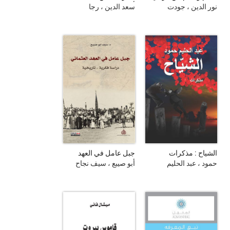
أنطلياس 1820 إلى
نور الدين ، جودت
سعد الدين ، رجا
الحراك الشعبي 2015 :
الجذور، المسار والآفاق
الشياح : مذكرات
جبل عامل في العهد
العثماني 1882 - 1914 :
حمود ، عبد الحليم
أبو صيبع ، سيف نجاح
دراسة فكرية - تاريخية =
Jabal Amel in the
Ottoman Era, 1882 -
1914 : Historical -
Intellectual Study