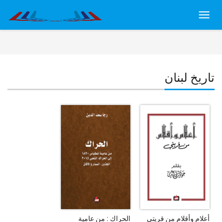
Toggl
navig
تاريخ لبنان
أعلام وأقلام من قريتي
الحراك : من عامية