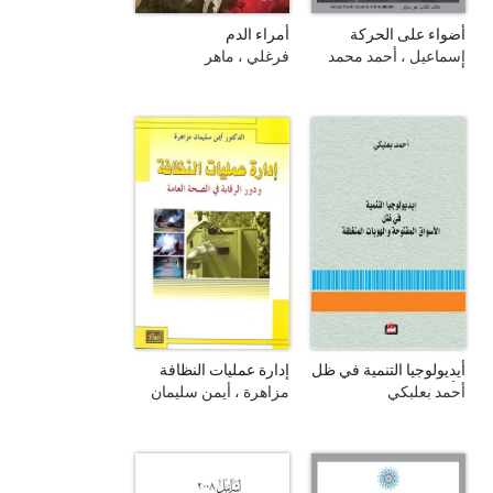
أضواء على الحركة
أمراء الدم
النسوية السودانية
إسماعيل ، أحمد محمد
فرغلي ، ماهر
أحمد
أيديولوجيا التنمية في ظل
إدارة عمليات النظافة
الأسواق المفتوحة
ودور الرقابة في الصحة
أحمد بعلبكي
مزاهرة ، أيمن سليمان
والهويات المنغلقة
العامة