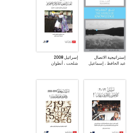
إستراتيجية الاتصال
إسرائيل 2008
الثقافي في دراما
عبد الحافظ ، إسماعيل
شلحت ، أنطوان
المسلسلات التلفزيونية
العربية : نموذج (اليمن،
الجزائر، مصر، سورية) :
دراسة تحليلية مقارنة