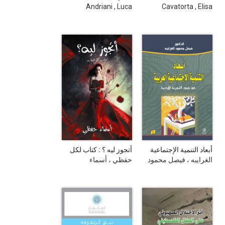
and corruption
Capital in the
Andriani , Luca
Cavatorta , Elisa
puzzle
Palestinian
Territories
أبعاد التنمية الإجتماعية
أتجوز ليه ؟ : كتاب لكل
العربية في ضوء التجربة
البنات
الغرايبه ، فيصل محمود
حفظي ، أسماء
الأردنية