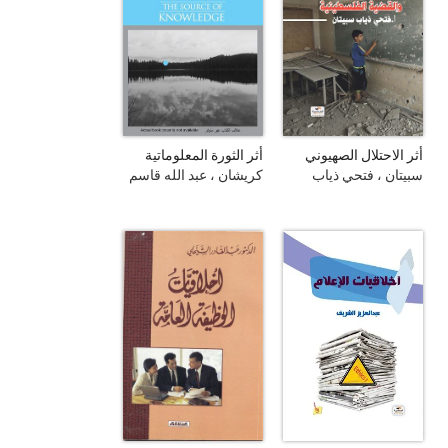
أثر الاحتلال الصهيوني
أثر الثورة المعلوماتية
على الطفل الفلسطيني
الإعلامية في نشر الوعي
سبيتان ، فتحي ذياب
كريشان ، عبد الله قاسم
والقضية الفلسطينية
السياسي لدى الشباب
محمود باشا
الأردني في ظل الربيع
العربي 2010 - 2012