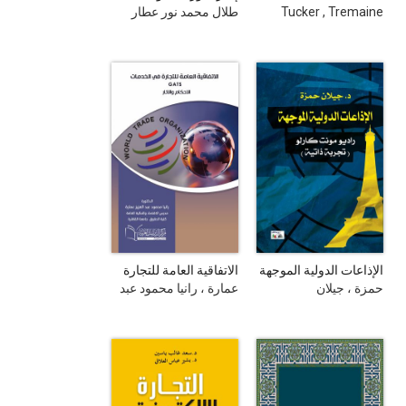
palestine
Tucker , Tremaine
طلال محمد نور عطار
الإذاعات الدولية الموجهة
الاتفاقية العامة للتجارة
: راديو مونت كارلو :
في الخدمات Gats :
حمزة ، جيلان
عمارة ، رانيا محمود عبد
تجربة ذاتية
الأحكام و الآثار
العزيز