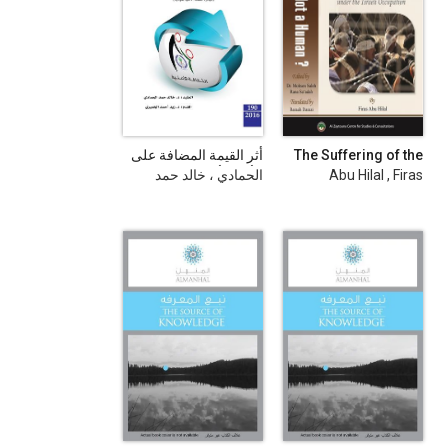
The Suffering of the
أثر القيمة المضافة على
Palestinian
الأداء الأمني : مبادرة
Abu Hilal , Firas
الحمادي ، خالد حمد
Prisoners and
الثقافة الأمنية نموذجا
محمد حمد
Detainees under the
Israeli Occupation