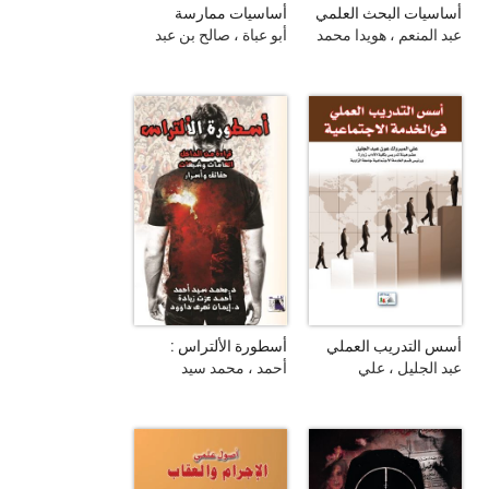
أساسيات البحث العلمي
أساسيات ممارسة
في الخدمة الإجتماعية
طريقة العمل مع
عبد المنعم ، هويدا محمد
أبو عباة ، صالح بن عبد
الجماعات
الله
أسس التدريب العملي
أسطورة الألتراس :
في مجالات الخدمة
قراءة من الداخل :
عبد الجليل ، علي
أحمد ، محمد سيد
الاجتماعية
اتهامات وشبهات، حقائق
المبروك عون
وأسرار