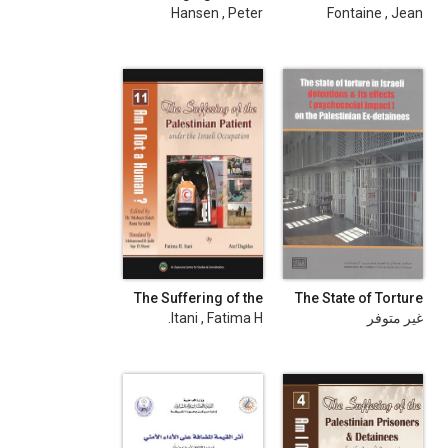
of Treated Grey -
Prisonniers
Hansen , Peter
Fontaine , Jean
Water in Palestine
Étrangers en Tunisie
The Suffering of the
The State of Torture
Palestinian Patient
in Israeli Detentions
غير متوفر
Itani , Fatima H.
under the Israeli
and its Effects
Occupation