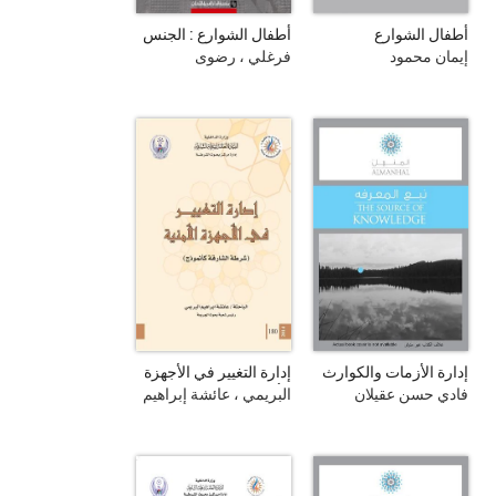
أطفال الشوارع
أطفال الشوارع : الجنس
و العدوانية : دراسة
إيمان محمود
فرغلي ، رضوى
نفسية
إدارة الأزمات والكوارث
إدارة التغيير في الأجهزة
الطبيعية والغير طبيعية
الأمنية : شرطة الشارقة
فادي حسن عقيلان
البريمي ، عائشة إبراهيم
كأنموذج = Change
Management in
Police Institutions :
Sharjah Police as a
Model