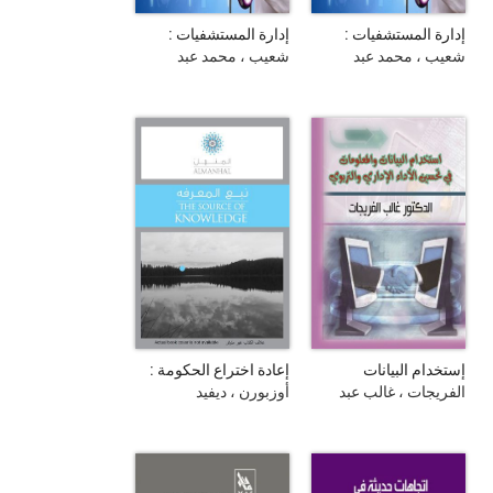
إدارة المستشفيات :
إدارة المستشفيات :
منظور تطبيقي : الإدارة
منظور تطبيقي : الإدارة
شعيب ، محمد عبد
شعيب ، محمد عبد
المعاصرة : خدمات
المعاصرة : نظم
المنعم
المنعم
الإسكان : مكافحة
المعلومات : نظم
العدوى : التدريب و
اقتصاديات الصحة : نظم
التثقيف الصحي : الجزء
الإدارة الموقفية : الجزء
الثامن
التاسع
إستخدام البيانات
إعادة اختراع الحكومة :
والمعلومات في تحسين
كيف تحول روح المغامرة
الفريجات ، غالب عبد
أوزبورن ، ديفيد
الأداء الإداري والتربوي
إلى القطاع العام ؟
المعطي