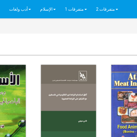
متفرقات 2
متفرقات 1
الإسلام
أدب ولغات