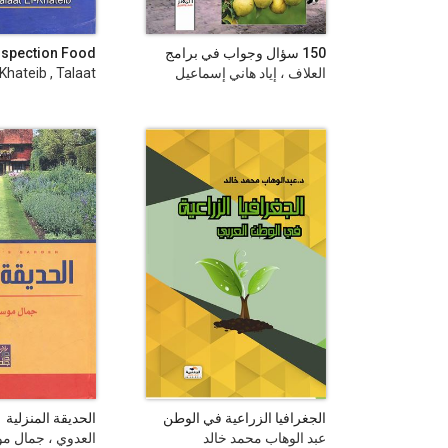
150 سؤال وجواب في برامج
Inspection Food
تسميد بساتين الفاكهة
seases Bovine,
العلاف ، إياد هاني إسماعيل
-Khateib , Talaat
Avian, Fish
الجغرافيا الزراعية في الوطن
الحديقة المنزلية
العربي
عبد الوهاب محمد خالد
العدوي ، جمال 