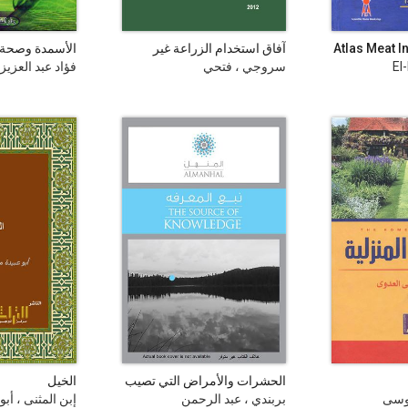
Atlas Meat 
آفاق استخدام الزراعة غير
الأسمدة وصحة ا
Animal Di
التقليدية في فلسطين مع
والإنسان
El
سروجي ، فتحي
فؤاد عبد العزيز
التركيز على الزراعة العضوية
الحشرات والأمراض التي تصيب
الخيل
الزيتون
موسى
بربندي ، عبد الرحمن
إبن المثنى ، أب