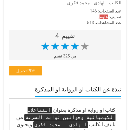
الكاتب : الهادى ، محمد فكرى
عدد الصفحات:
146
تصنيف:
علوم
,
عدد المشاهدات:
513
تقييم: 4
من 325 تقييم
تحميل PDF
نبذة عن الكتاب او الرواية او المذكرة
كتاب او رواية او مذكرة بعنوان
التفاعلات
من
الكيميائية وقوانين ثوابت السرعة
تاليف الكاتب
ويحتوي
الهادى ، محمد فكرى