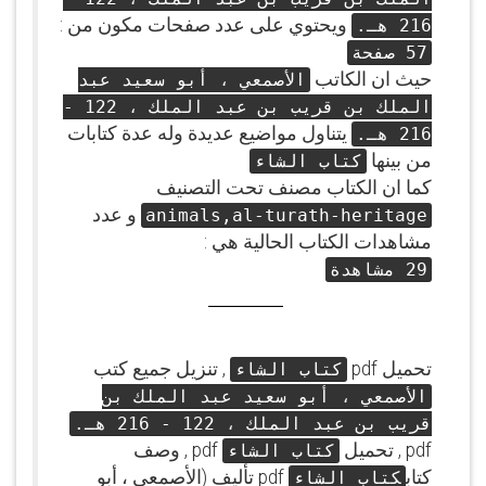
ويحتوي على عدد صفحات مكون من :
216 هـ.
57 صفحة
حيث ان الكاتب
الأصمعي ، أبو سعيد عبد
الملك بن قريب بن عبد الملك ، 122 -
يتناول مواضيع عديدة وله عدة كتابات
216 هـ.
من بينها
كتاب الشاء
كما ان الكتاب مصنف تحت التصنيف
و عدد
animals,al-turath-heritage
مشاهدات الكتاب الحالية هي :
29 مشاهدة
تحميل pdf
, تنزيل جميع كتب
كتاب الشاء
الأصمعي ، أبو سعيد عبد الملك بن
قريب بن عبد الملك ، 122 - 216 هـ.
pdf , تحميل
pdf , وصف
كتاب الشاء
كتاب
pdf تأليف (الأصمعي ، أبو
كتاب الشاء