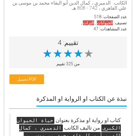
الكاتب : الدميري ، كمال الدين أبو البقاء محمد بن موسى بن
علي القاهري ، 742 - 808 هـ.
عدد الصفحات:
518
تصنيف:
الحيوانات
,
التراث
,
عدد المشاهدات:
47
تقييم: 4
من 325 تقييم
تحميل PDF
نبذة عن الكتاب او الرواية او المذكرة
كتاب او رواية او مذكرة بعنوان
حياة الحيوان
من تاليف الكاتب
الكبرى
الدميري ، كمال
الدين أبو البقاء محمد بن موسى بن