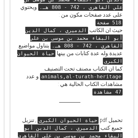
ويحتوي
علي القاهري ، 742 - 808 هـ.
على عدد صفحات مكون من :
518 صفحة
حيث ان الكاتب
الدميري ، كمال الدين
أبو البقاء محمد بن موسى بن علي
يتناول مواضيع
القاهري ، 742 - 808 هـ.
عديدة وله عدة كتابات من بينها
حياة الحيوان
الكبرى
كما ان الكتاب مصنف تحت التصنيف
و عدد
animals,al-turath-heritage
مشاهدات الكتاب الحالية هي :
47 مشاهدة
تحميل pdf
, تنزيل
حياة الحيوان الكبرى
جميع كتب
الدميري ، كمال الدين أبو
البقاء محمد بن موسى بن علي القاهري