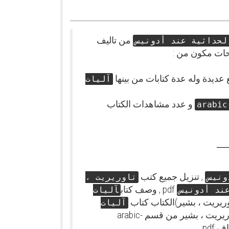
من تاليف
لحداثية عند أدونيس
ات مكون من :
عديدة وله عدة كتابات من بينها
آليات
و عدد مشاهدات الكتاب
arabic
, تنزيل جميع كتب
ونيس
تاوريريت ،
pdf , وصف كتاب
ند أدونيس
آليات
آليات
من تأليف تاوريريت ، بشير من قسم arabic-