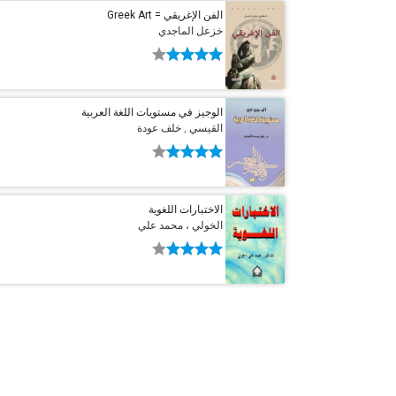
الفن الإغريقي = Greek Art
خزعل الماجدي
الوجيز في مستويات اللغة العربية
القيسي , خلف عودة
الاختبارات اللغوية
الخولي ، محمد علي