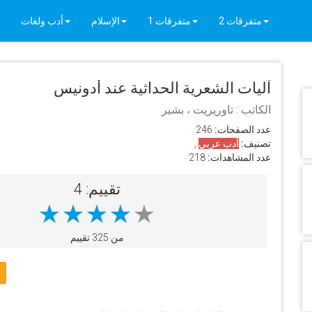
متفرقات 2
متفرقات 1
الإسلام
أدب ولغات
آليات الشعرية الحداثية عند أدونيس
الكاتب : تاوريريت ، بشير
عدد الصفحات:
246
تصنيف:
أدب عربي
,
عدد المشاهدات:
218
تقييم: 4
من 325 تقييم