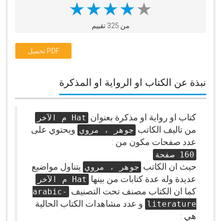
من 325 تقييم
تحميل PDF
نبذة عن الكتاب او الرواية او المذكرة
كتاب او رواية او مذكرة بعنوان
Hat م الآخر
من تاليف الكاتب
ويحتوي على
جوهر ، مروي
عدد صفحات مكون من :
160 صفحة
حيث ان الكاتب
يتناول مواضيع
جوهر ، مروي
عديدة وله عدة كتابات من بينها
Hat م الآخر
كما ان الكتاب مصنف تحت التصنيف
arabic-
و عدد مشاهدات الكتاب الحالية
literature
هي :