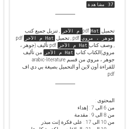
37 مشاهدة
تحميل pdf
, تنزيل جميع كتب
Hat م الآخر
pdf , تحميل
pdf
جوهر ، مروي
Hat م الآخر
, وصف كتاب
pdf تأليف (جوهر ،
Hat م الآخر
مروي)الكتاب كتاب
من تأليف
Hat م الآخر
جوهر ، مروي من قسم arabic-literature
للقراءة أون لاين أو التحميل بصيغة بي دي اف
pdf.
المحتوى :
من 6 الى 7 : إهداء
من 8 الى 9 : مقدمة
من 10 الى 17 : على فكرة إنت مبذر