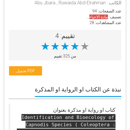
Capnodis Species ( Coleoptera :
الكاتب : Abu Jbara , Ruwaida Abd-Elrahman
Buprestidae ) in Irbid Governate ,
عدد الصفحات:
94
Jordan = تعريف بيئة حيوية لأنواع
تصنيف:
مادة الاحياء
,
الكابنودس في محافظة إربد ، الأردن
عدد المشاهدات:
28
تقييم: 4
من 325 تقييم
تحميل PDF
نبذة عن الكتاب او الرواية او المذكرة
كتاب او رواية او مذكرة بعنوان
Identification and Bioecology of
Capnodis Species ( Coleoptera :