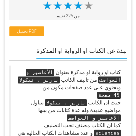
من 325 تقييم
تحميل PDF
نبذة عن الكتاب او الرواية او المذكرة
كتاب او رواية او مذكرة بعنوان
الأعاصير و
من تاليف الكاتب
العواصف
باربر ، نيكولا
ويحتوي على عدد صفحات مكون من :
45 صفحة
حيث ان الكاتب
يتناول
باربر ، نيكولا
مواضيع عديدة وله عدة كتابات من بينها
الأعاصير و العواصف
كما ان الكتاب مصنف تحت التصنيف
و عدد مشاهدات الكتاب الحالية هي
sciences