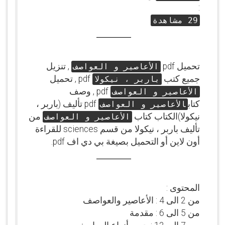
:
29 مشاهدة
تحميل pdf
, تنزيل
الأعاصير و العواصف
جميع كتب
pdf , تحميل
باربر ، نيكولا
pdf , وصف
الأعاصير و العواصف
كتاب
pdf تأليف (باربر ،
الأعاصير و العواصف
نيكولا)الكتاب كتاب
من
الأعاصير و العواصف
تأليف باربر ، نيكولا من قسم sciences للقراءة
أون لاين أو التحميل بصيغة بي دي اف pdf.
المحتوى :
من 2 الى 4 : الأعاصير والعواصف
من 5 الى 6 : مقدمة